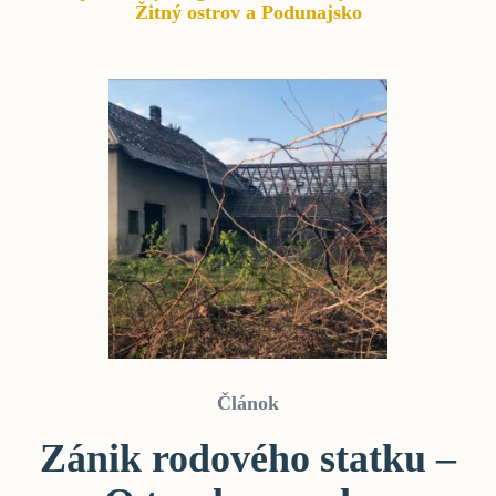
Žitný ostrov a Podunajsko
Článok
Zánik rodového statku –