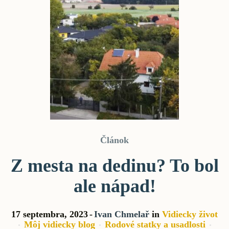
Článok
Z mesta na dedinu? To bol
ale nápad!
17 septembra, 2023
Ivan Chmelař
in
Vidiecky život
Môj vidiecky blog
Rodové statky a usadlosti