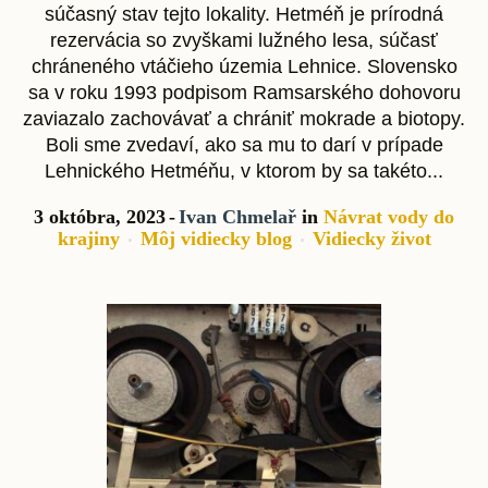
súčasný stav tejto lokality. Hetméň je prírodná
rezervácia so zvyškami lužného lesa, súčasť
chráneného vtáčieho územia Lehnice. Slovensko
sa v roku 1993 podpisom Ramsarského dohovoru
zaviazalo zachovávať a chrániť mokrade a biotopy.
Boli sme zvedaví, ako sa mu to darí v prípade
Lehnického Hetméňu, v ktorom by sa takéto...
3 októbra, 2023
Ivan Chmelař
in
Návrat vody do
krajiny
Môj vidiecky blog
Vidiecky život