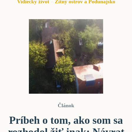
Vidiecky život
Žitný ostrov a Podunajsko
Článok
Príbeh o tom, ako som sa
rozhodol žiť inak: Návrat