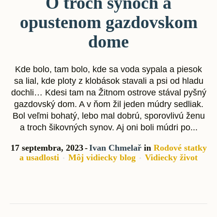
O troch synoch a
opustenom gazdovskom
dome
Kde bolo, tam bolo, kde sa voda sypala a piesok
sa lial, kde ploty z klobások stavali a psi od hladu
dochli… Kdesi tam na Žitnom ostrove stával pyšný
gazdovský dom. A v ňom žil jeden múdry sedliak.
Bol veľmi bohatý, lebo mal dobrú, sporovlivú ženu
a troch šikovných synov. Aj oni boli múdri po...
17 septembra, 2023
Ivan Chmelař
in
Rodové statky
a usadlosti
Môj vidiecky blog
Vidiecky život