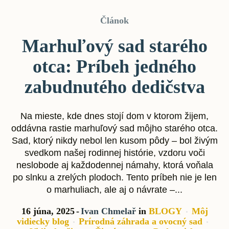
Článok
Marhuľový sad starého
otca: Príbeh jedného
zabudnutého dedičstva
Na mieste, kde dnes stojí dom v ktorom žijem,
oddávna rastie marhuľový sad môjho starého otca.
Sad, ktorý nikdy nebol len kusom pôdy – bol živým
svedkom našej rodinnej histórie, vzdoru voči
neslobode aj každodennej námahy, ktorá voňala
po slnku a zrelých plodoch. Tento príbeh nie je len
o marhuliach, ale aj o návrate –...
16 júna, 2025
Ivan Chmelař
in
BLOGY
Môj
vidiecky blog
Prírodná záhrada a ovocný sad