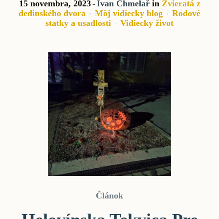
15 novembra, 2023
Ivan Chmelař
in
Zvieratá z
dedinského dvora
Môj vidiecky blog
Rodové
statky a usadlosti
Vidiecky život
Článok