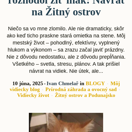
na Žitný ostrov
Niečo sa vo mne zlomilo. Ale nie dramaticky, skôr
ako keď ticho praskne stará omietka na stene. Môj
mestský život – pohodlný, efektívny, vyplnený
hlukom a výkonom – sa zrazu začal javiť prázdny.
Nie z dôvodu nedostatku, ale z dôvodu prepĺňania.
Všetkého – svetla, stresu, plánov. A tak prišiel
návrat na vidiek. Nie útek, ale...
10 júna, 2025
Ivan Chmelař
in
BLOGY
Môj
vidiecky blog
Prírodná záhrada a ovocný sad
Vidiecky život
Žitný ostrov a Podunajsko