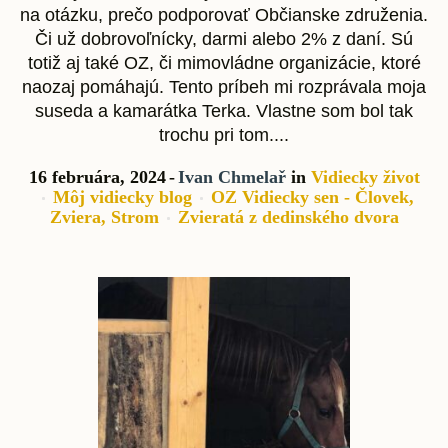
na otázku, prečo podporovať Občianske združenia.
Či už dobrovoľnícky, darmi alebo 2% z daní. Sú
totiž aj také OZ, či mimovládne organizácie, ktoré
naozaj pomáhajú. Tento príbeh mi rozprávala moja
suseda a kamarátka Terka. Vlastne som bol tak
trochu pri tom....
16 februára, 2024
Ivan Chmelař
in
Vidiecky život
Môj vidiecky blog
OZ Vidiecky sen - Človek,
Zviera, Strom
Zvieratá z dedinského dvora