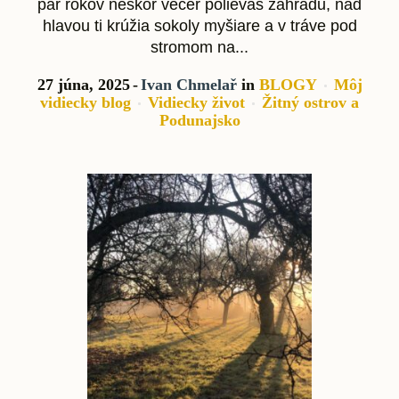
pár rokov neskôr večer polievaš záhradu, nad
hlavou ti krúžia sokoly myšiare a v tráve pod
stromom na...
27 júna, 2025
Ivan Chmelař
in
BLOGY
Môj
vidiecky blog
Vidiecky život
Žitný ostrov a
Podunajsko