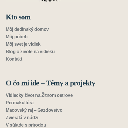
Kto som
Môj dedinský domov
Môj príbeh
Môj svet je vidiek
Blog o živote na vidieku
Kontakt
O čo mi ide – Témy a projekty
Vidiecky život na Žitnom ostrove
Permakultúra
Macovský raj – Gazdovstvo
Zvieratá v núdzi
V súlade s prírodou