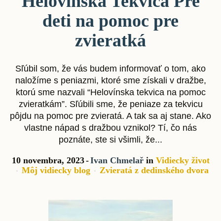
Helovínska Tekvica Pre
deti na pomoc pre
zvieratká
Sľúbil som, že vás budem informovať o tom, ako
naložíme s peniazmi, ktoré sme získali v dražbe,
ktorú sme nazvali “Helovínska tekvica na pomoc
zvieratkám”. Sľúbili sme, že peniaze za tekvicu
pôjdu na pomoc pre zvieratá. A tak sa aj stane. Ako
vlastne nápad s dražbou vznikol? Tí, čo nás
poznáte, ste si všimli, že...
10 novembra, 2023
Ivan Chmelař
in
Vidiecky život
Môj vidiecky blog
Zvieratá z dedinského dvora