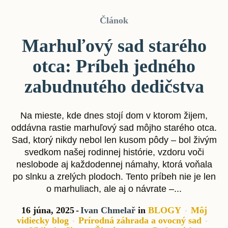
Článok
Marhuľový sad starého
otca: Príbeh jedného
zabudnutého dedičstva
Na mieste, kde dnes stojí dom v ktorom žijem,
oddávna rastie marhuľový sad môjho starého otca.
Sad, ktorý nikdy nebol len kusom pôdy – bol živým
svedkom našej rodinnej histórie, vzdoru voči
neslobode aj každodennej námahy, ktorá voňala
po slnku a zrelých plodoch. Tento príbeh nie je len
o marhuliach, ale aj o návrate –...
16 júna, 2025
Ivan Chmelař
in
BLOGY
Môj
vidiecky blog
Prírodná záhrada a ovocný sad