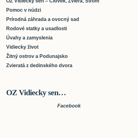
OZ Vidiecky sen – Človek, Zviera, Strom
Pomoc v núdzi
Prírodná záhrada a ovocný sad
Rodové statky a usadlosti
Úvahy a zamyslenia
Vidiecky život
Žitný ostrov a Podunajsko
Zvieratá z dedinského dvora
OZ Vidiecky sen…
Facebook