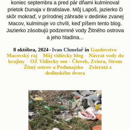
koniec septembra a pred pár dňami kulminoval
prietok Dunaja v Bratislave. Môj Lapoš, jazierko či
skôr mokraď, v prírodnej záhrade v dedinke zvanej
Macov, kulminuje vo chvíli, keď píšem tento blog.
Jazierko zásobujú podzemné vody Žitného ostrova
a jeho hladina...
8 októbra, 2024
Ivan Chmelař
in
Gazdovstvo
Macovský raj
Môj vidiecky blog
Návrat vody do
krajiny
OZ Vidiecky sen - Človek, Zviera, Strom
Žitný ostrov a Podunajsko
Zvieratá z
dedinského dvora