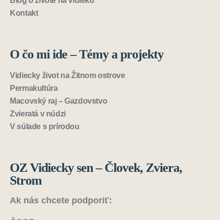
Blog o živote na vidieku
Kontakt
O čo mi ide – Témy a projekty
Vidiecky život na Žitnom ostrove
Permakultúra
Macovský raj – Gazdovstvo
Zvieratá v núdzi
V súlade s prírodou
OZ Vidiecky sen – Človek, Zviera,
Strom
Ak nás chcete podporiť: