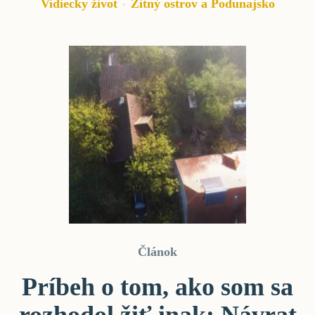
Vidiecky život
Žitný ostrov a Podunajsko
Článok
Príbeh o tom, ako som sa
rozhodol žiť inak: Návrat