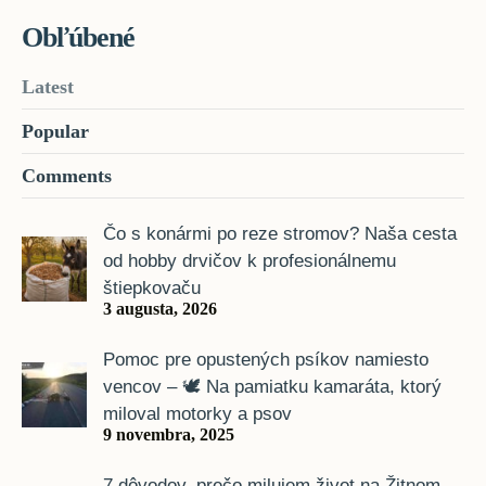
Obľúbené
Latest
Popular
Comments
Čo s konármi po reze stromov? Naša cesta
od hobby drvičov k profesionálnemu
štiepkovaču
3 augusta, 2026
Pomoc pre opustených psíkov namiesto
vencov – 🕊️ Na pamiatku kamaráta, ktorý
miloval motorky a psov
9 novembra, 2025
7 dôvodov, prečo milujem život na Žitnom