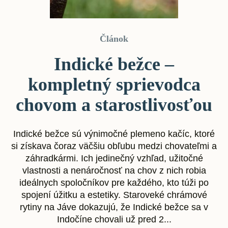
Článok
Indické bežce –
kompletný sprievodca
chovom a starostlivosťou
Indické bežce sú výnimočné plemeno kačíc, ktoré
si získava čoraz väčšiu obľubu medzi chovateľmi a
záhradkármi. Ich jedinečný vzhľad, užitočné
vlastnosti a nenáročnosť na chov z nich robia
ideálnych spoločníkov pre každého, kto túži po
spojení úžitku a estetiky. Staroveké chrámové
rytiny na Jáve dokazujú, že Indické bežce sa v
Indočíne chovali už pred 2...