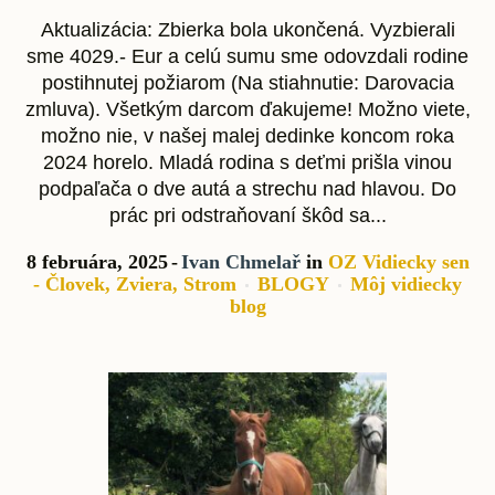
Aktualizácia: Zbierka bola ukončená. Vyzbierali
sme 4029.- Eur a celú sumu sme odovzdali rodine
postihnutej požiarom (Na stiahnutie: Darovacia
zmluva). Všetkým darcom ďakujeme! Možno viete,
možno nie, v našej malej dedinke koncom roka
2024 horelo. Mladá rodina s deťmi prišla vinou
podpaľača o dve autá a strechu nad hlavou. Do
prác pri odstraňovaní škôd sa...
8 februára, 2025
Ivan Chmelař
in
OZ Vidiecky sen
- Človek, Zviera, Strom
BLOGY
Môj vidiecky
blog