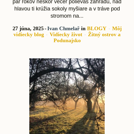
pár rokov neskôr večer polievaš záhradu, nad
hlavou ti krúžia sokoly myšiare a v tráve pod
stromom na...
27 júna, 2025
Ivan Chmelař
in
BLOGY
Môj
vidiecky blog
Vidiecky život
Žitný ostrov a
Podunajsko