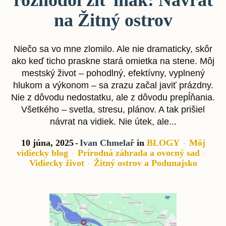
na Žitný ostrov
Niečo sa vo mne zlomilo. Ale nie dramaticky, skôr
ako keď ticho praskne stará omietka na stene. Môj
mestský život – pohodlný, efektívny, vyplnený
hlukom a výkonom – sa zrazu začal javiť prázdny.
Nie z dôvodu nedostatku, ale z dôvodu prepĺňania.
Všetkého – svetla, stresu, plánov. A tak prišiel
návrat na vidiek. Nie útek, ale...
10 júna, 2025
Ivan Chmelař
in
BLOGY
Môj
vidiecky blog
Prírodná záhrada a ovocný sad
Vidiecky život
Žitný ostrov a Podunajsko