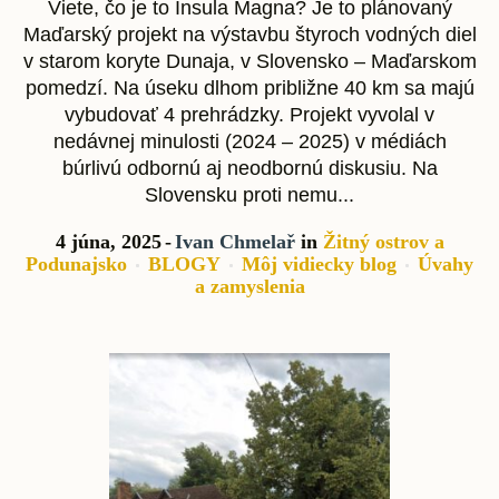
Viete, čo je to Insula Magna? Je to plánovaný
Maďarský projekt na výstavbu štyroch vodných diel
v starom koryte Dunaja, v Slovensko – Maďarskom
pomedzí. Na úseku dlhom približne 40 km sa majú
vybudovať 4 prehrádzky. Projekt vyvolal v
nedávnej minulosti (2024 – 2025) v médiách
búrlivú odbornú aj neodbornú diskusiu. Na
Slovensku proti nemu...
4 júna, 2025
Ivan Chmelař
in
Žitný ostrov a
Podunajsko
BLOGY
Môj vidiecky blog
Úvahy
a zamyslenia