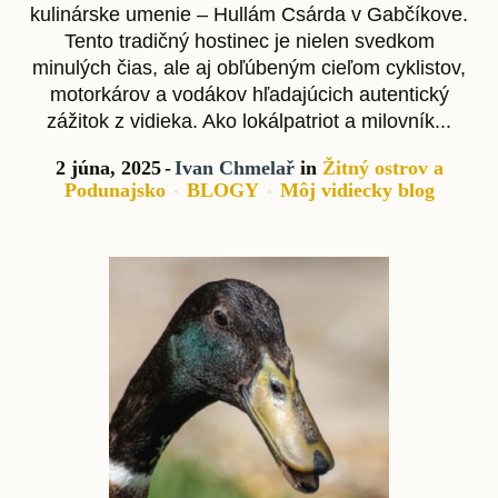
kulinárske umenie – Hullám Csárda v Gabčíkove.
Tento tradičný hostinec je nielen svedkom
minulých čias, ale aj obľúbeným cieľom cyklistov,
motorkárov a vodákov hľadajúcich autentický
zážitok z vidieka. Ako lokálpatriot a milovník...
2 júna, 2025
Ivan Chmelař
in
Žitný ostrov a
Podunajsko
BLOGY
Môj vidiecky blog