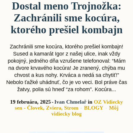
Dostal meno Trojnožka:
Zachránili sme kocúra,
ktorého prešiel kombajn
Zachránili sme kocúra, ktorého prešiel kombajn!
Sused a kamarát Igor z našej ulice, inak vždy
pokojný, jedného dňa vzrušene telefonoval: “Mám
na dvore krvavého kocúra! Je zranený, chýba mu
chvost a kus nohy. Krváca a nedá sa chytiť!”
Nebolo ťažké uhádnuť, čo je vo veci. Bol práve čas
žatvy, polia sú hneď “za rohom”. Kocúra...
19 februára, 2025
Ivan Chmelař
in
OZ Vidiecky
sen - Človek, Zviera, Strom
BLOGY
Môj
vidiecky blog