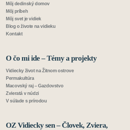
Môj dedinský domov
Môj príbeh
Môj svet je vidiek
Blog o živote na vidieku
Kontakt
O čo mi ide – Témy a projekty
Vidiecky život na Žitnom ostrove
Permakultúra
Macovský raj – Gazdovstvo
Zvieratá v núdzi
V súlade s prírodou
OZ Vidiecky sen – Človek, Zviera,