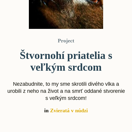
Project
Štvornohí priatelia s
veľkým srdcom
Nezabudnite, to my sme skrotili divého vlka a
urobili z neho na život a na smrť oddané stvorenie
s veľkým srdcom!
in
Zvieratá v núdzi