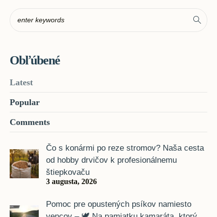
Obľúbené
Latest
Popular
Comments
Čo s konármi po reze stromov? Naša cesta
od hobby drvičov k profesionálnemu
štiepkovaču
3 augusta, 2026
Pomoc pre opustených psíkov namiesto
vencov – 🕊️ Na pamiatku kamaráta, ktorý