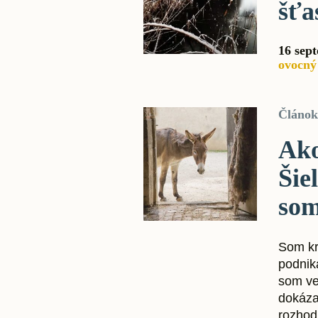
šťa
16 sep
ovocný
Článok
Ako
Šie
som
Som kr
podnika
som ve
dokáza
rozhod