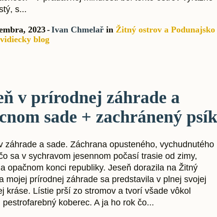
tý, s...
tembra, 2023
Ivan Chmelař
in
Žitný ostrov a Podunajsko
vidiecky blog
eň v prírodnej záhrade a
cnom sade + zachránený psí
v záhrade a sade. Záchrana opusteného, vychudnutého
 čo sa v sychravom jesennom počasí trasie od zimy,
na opačnom konci republiky. Jeseň dorazila na Žitný
a mojej prírodnej záhrade sa predstavila v plnej svojej
j kráse. Lístie prší zo stromov a tvorí všade vôkol
pestrofarebný koberec. A ja ho rok čo...