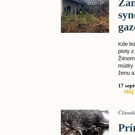
Zán
syn
ga
Kde bol
ploty 
Žitnom
múdry 
ženu a 
17 sep
Môj 
Článok
Prí