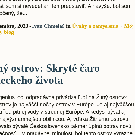
ť som si nevedel ani len predstaviť. A navyše, bol som
dčený, že...
tembra, 2023
Ivan Chmelař
in
Úvahy a zamyslenia
Môj
y blog
ný ostrov: Skryté čaro
ieckeho života
genius loci odpradávna privádza ľudí na Žitný ostrov?
strov je najväčší riečny ostrov v Európe. Je aj najväčšou
rňou pitnej vody v strednej Európe. A kedysi býval aj
najvýznamnejšou obilnicou. Aj vďaka Žitnému ostrovu
valo bývalé Československo takmer úplnú potravinovú
ačnosť. V pradávnej minulosti bol tento ostrov výrazne