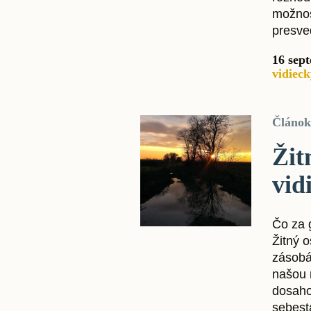
možnos
presve
16 sep
vidieck
Článok
Žit
vid
Čo za 
Žitný o
zásobá
našou 
dosaho
sebest