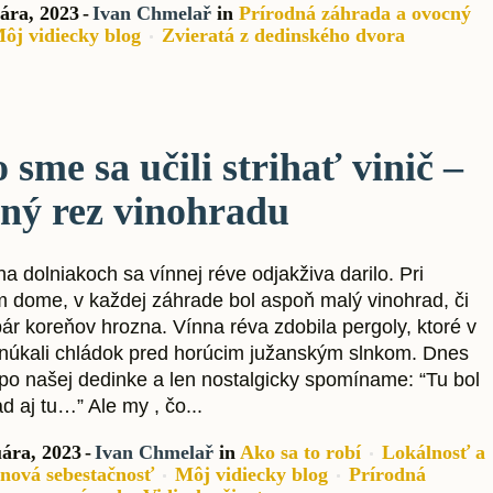
ára, 2023
Ivan Chmelař
in
Prírodná záhrada a ovocný
ôj vidiecky blog
Zvieratá z dedinského dvora
 sme sa učili strihať vinič –
ný rez vinohradu
a dolniakoch sa vínnej réve odjakživa darilo. Pri
 dome, v každej záhrade bol aspoň malý vinohrad, či
pár koreňov hrozna. Vínna réva zdobila pergoly, ktoré v
onúkali chládok pred horúcim južanským slnkom. Dnes
po našej dedinke a len nostalgicky spomíname: “Tu bol
d aj tu…” Ale my , čo...
uára, 2023
Ivan Chmelař
in
Ako sa to robí
Lokálnosť a
inová sebestačnosť
Môj vidiecky blog
Prírodná