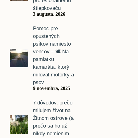
profesionálnemu
štiepkovaču
3 augusta, 2026
Pomoc pre
opustených
psíkov namiesto
vencov – 🕊️ Na
pamiatku
kamaráta, ktorý
miloval motorky a
psov
9 novembra, 2025
7 dôvodov, prečo
milujem život na
Žitnom ostrove (a
prečo sa ho už
nikdy nemienim