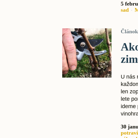
5 febru
sad
M
Článok
Ako
zim
U nás n
každom
len zo
lete p
ideme 
vinohra
30 jan
potrav