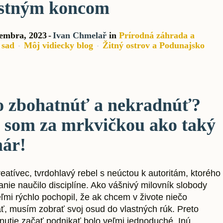
stným koncom
tembra, 2023
Ivan Chmelař
in
Prírodná záhrada a
 sad
Môj vidiecky blog
Žitný ostrov a Podunajsko
 zbohatnúť a nekradnúť?
l som za mrkvičkou ako taký
ár!
eatívec, tvrdohlavý rebel s neúctou k autoritám, ktorého
nie naučilo disciplíne. Ako vášnivý milovník slobody
ľmi rýchlo pochopil, že ak chcem v živote niečo
ť, musím zobrať svoj osud do vlastných rúk. Preto
nutie začať podnikať bolo veľmi jednoduché. Inú