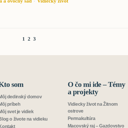
a a ovocný sad
Vidiecky život
1
2
3
Kto som
O čo mi ide – Témy
a projekty
Môj dedinský domov
Môj príbeh
Vidiecky život na Žitnom
ostrove
Môj svet je vidiek
Permakultúra
Blog o živote na vidieku
Macovský raj – Gazdovstvo
Kontakt