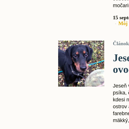
močaris
15 sep
Môj 
Článok
Jes
ovo
Jeseň 
psíka,
kdesi 
ostrov 
farebne
mäkký, 