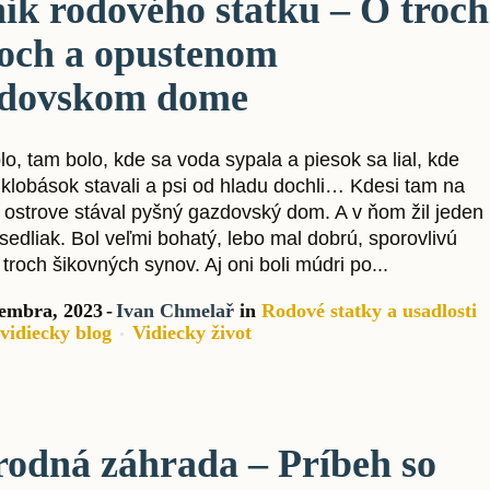
ik rodového statku – O troch
och a opustenom
zdovskom dome
o, tam bolo, kde sa voda sypala a piesok sa lial, kde
z klobások stavali a psi od hladu dochli… Kdesi tam na
 ostrove stával pyšný gazdovský dom. A v ňom žil jeden
sedliak. Bol veľmi bohatý, lebo mal dobrú, sporovlivú
troch šikovných synov. Aj oni boli múdri po...
tembra, 2023
Ivan Chmelař
in
Rodové statky a usadlosti
vidiecky blog
Vidiecky život
rodná záhrada – Príbeh so