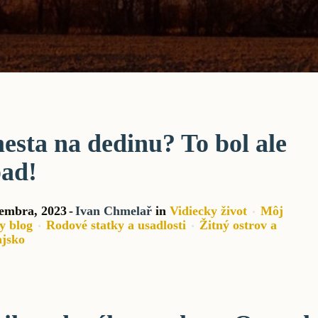
esta na dedinu? To bol ale
ad!
tembra, 2023
Ivan Chmelař
in
Vidiecky život
Môj
y blog
Rodové statky a usadlosti
Žitný ostrov a
jsko