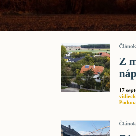
Článok
Z m
náp
17 sep
vidieck
Poduna
Článok