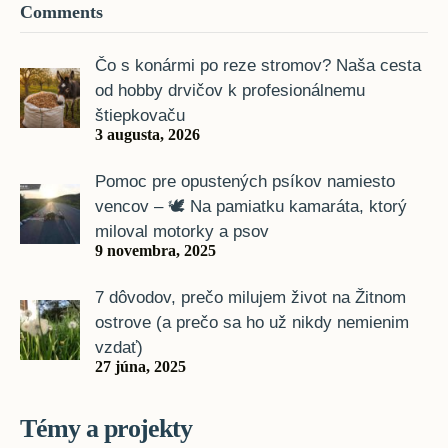
Comments
Čo s konármi po reze stromov? Naša cesta
od hobby drvičov k profesionálnemu
štiepkovaču
3 augusta, 2026
Pomoc pre opustených psíkov namiesto
vencov – 🕊️ Na pamiatku kamaráta, ktorý
miloval motorky a psov
9 novembra, 2025
7 dôvodov, prečo milujem život na Žitnom
ostrove (a prečo sa ho už nikdy nemienim
vzdať)
27 júna, 2025
Témy a projekty