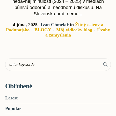
nedávnej minulosti (2024 – 2025) v médiách
búrlivú odbornú aj neodbornú diskusiu. Na
Slovensku proti nemu...
4 júna, 2025
Ivan Chmelař
in
Žitný ostrov a
Podunajsko
BLOGY
Môj vidiecky blog
Úvahy
a zamyslenia
Obľúbené
Latest
Popular