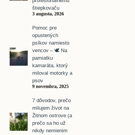
profesionálnemu
štiepkovaču
y
3 augusta, 2026
Pomoc pre
opustených
psíkov namiesto
vencov – 🕊️ Na
pamiatku
kamaráta, ktorý
miloval motorky a
psov
9 novembra, 2025
7 dôvodov, prečo
milujem život na
Žitnom ostrove (a
prečo sa ho už
nikdy nemienim