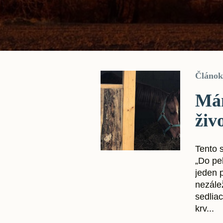
Článok
Mám
živ
Tento s
„Do pe
jeden p
nezále
sedliac
krv...