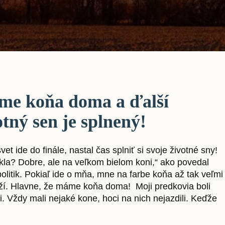
e koňa doma a ďalší
otný sen je splnený!
vet ide do finále, nastal čas splniť si svoje životné sny!
kla? Dobre, ale na veľkom bielom koni,“ ako povedal
olitik. Pokiaľ ide o mňa, mne na farbe koňa až tak veľmi
ží. Hlavne, že máme koňa doma! Moji predkovia boli
i. Vždy mali nejaké kone, hoci na nich nejazdili. Keďže