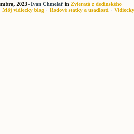
embra, 2023
Ivan Chmelař
in
Zvieratá z dedinského
Môj vidiecky blog
Rodové statky a usadlosti
Vidieck