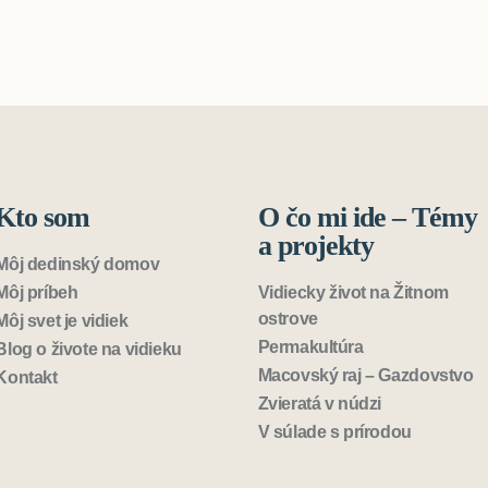
Kto som
O čo mi ide – Témy
a projekty
Môj dedinský domov
Môj príbeh
Vidiecky život na Žitnom
ostrove
Môj svet je vidiek
Permakultúra
Blog o živote na vidieku
Macovský raj – Gazdovstvo
Kontakt
Zvieratá v núdzi
V súlade s prírodou