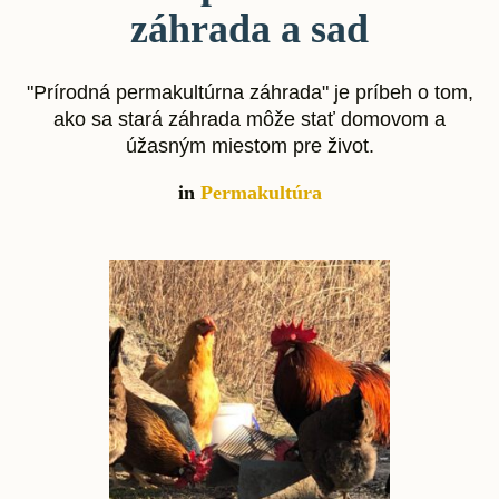
záhrada a sad
"Prírodná permakultúrna záhrada" je príbeh o tom,
ako sa stará záhrada môže stať domovom a
úžasným miestom pre život.
in
Permakultúra