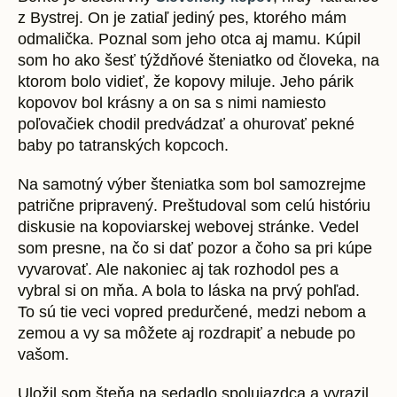
z Bystrej. On je zatiaľ jediný pes, ktorého mám
odmalička. Poznal som jeho otca aj mamu. Kúpil
som ho ako šesť týždňové šteniatko od človeka, na
ktorom bolo vidieť, že kopovy miluje. Jeho párik
kopovov bol krásny a on sa s nimi namiesto
poľovačiek chodil predvádzať a ohurovať pekné
baby po tatranských kopcoch.
Na samotný výber šteniatka som bol samozrejme
patrične pripravený. Preštudoval som celú históriu
diskusie na kopoviarskej webovej stránke. Vedel
som presne, na čo si dať pozor a čoho sa pri kúpe
vyvarovať. Ale nakoniec aj tak rozhodol pes a
vybral si on mňa. A bola to láska na prvý pohľad.
To sú tie veci vopred predurčené, medzi nebom a
zemou a vy sa môžete aj rozdrapiť a nebude po
vašom.
Uložil som šteňa na sedadlo spolujazdca a vyrazil