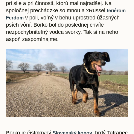
pri sile a pri činnosti, ktorú mal najradšej. Na
spoločnej prechádzke so mnou a xRussel
teriérom
v poli, voľný v behu uprostred úžasných
Ferdom
psích vôní. Borko bol do poslednej chvíle
nezpochybniteľný vodca svorky. Tak si na neho
aspoň zaspomínajme.
Borko je čistokrvný
, hrdý Tatranec
Slovenský kopov