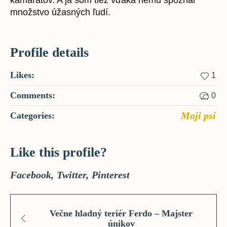
kamarátov. A ja som tiež vďaka nemu spoznal
množstvo úžasných ľudí.
Profile details
Likes:
1
Comments:
0
Moji psi
Categories:
Like this profile?
Facebook
Twitter
Pinterest
Večne hladný teriér Ferdo – Majster
únikov